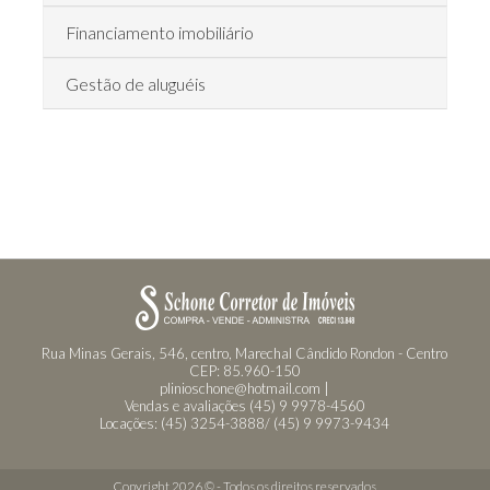
Financiamento imobiliário
Gestão de aluguéis
Rua Minas Gerais, 546, centro, Marechal Cândido Rondon - Centro
CEP: 85.960-150
plinioschone@hotmail.com |
Vendas e avaliações (45) 9 9978-4560
Locações: (45) 3254-3888/ (45) 9 9973-9434
Copyright 2026 © - Todos os direitos reservados