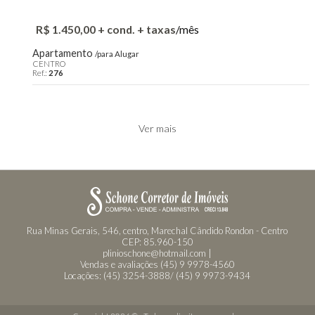
R$ 1.450,00 + cond. + taxas
/mês
Apartamento
/para Alugar
CENTRO
Ref.:
276
Ver mais
Rua Minas Gerais, 546, centro, Marechal Cândido Rondon - Centro
CEP: 85.960-150
plinioschone@hotmail.com |
Vendas e avaliações (45) 9 9978-4560
Locações: (45) 3254-3888/ (45) 9 9973-9434