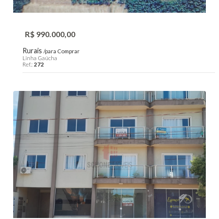
R$ 990.000,00
Rurais
/para Comprar
Linha Gaúcha
Ref.:
272