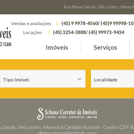
Rua Minas Gerais, 546, centro, Marec
Vendas e avaliações
(45) 9 9978-4560/ (45)9 99998-1
Locações
(45) 3254-3888/ (45) 99973-9434
Imóveis
Serviços
 Gerais, 546, centro, Marechal Cândido Rondon - Centro CEP: 
plinioschone@hotmail.com |