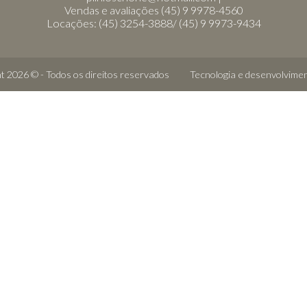
Vendas e avaliações (45) 9 9978-4560
Locações: (45) 3254-3888/ (45) 9 9973-9434
t 2026 © - Todos os direitos reservados
Tecnologia e desenvolvime