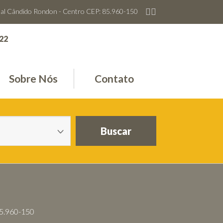
hal Cândido Rondon - Centro CEP: 85.960-150
022
Sobre Nós
Contato
Buscar
85.960-150